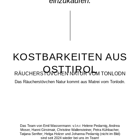
einzukaufen.
KOSTBARKEITEN AUS
OSTTIROL
RÄUCHERSTÖVCHEN NATUR VOM TONLODN
Das Räucherstövchen Natur kommt aus Matrei vom Tonlodn.
Das Team von Emil Wassermann: v.l.n.r. Helene Pedarnig, Andrea
Moser, Hanni Girstmair, Christine Wallensteiner, Petra Kühbacher,
Tatjana Senfter; Helga Holzer und Johanna Pedarnig (nicht im Bild)
sind seit 2024 wieder bei uns im Team!